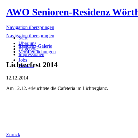
AWO Senioren-Residenz Wört
Navigation überspringen
Navigation überspringen
Start
Über uns
Residenz-Galerie
Angebote
Veröffentlichungen
Impressionen
Jobs
Lichterfest 2014
Kontakt
12.12.2014
Am 12.12. erleuchtete die Cafeteria im Lichterglanz.
Zurück