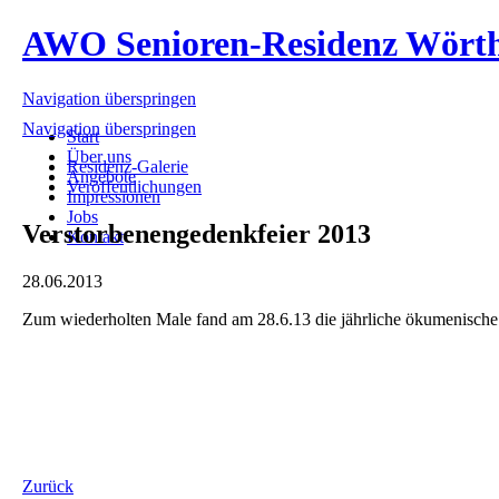
AWO Senioren-Residenz Wört
Navigation überspringen
Navigation überspringen
Start
Über uns
Residenz-Galerie
Angebote
Veröffentlichungen
Impressionen
Jobs
Verstorbenengedenkfeier 2013
Kontakt
28.06.2013
Zum wiederholten Male fand am 28.6.13 die jährliche ökumenische 
Zurück