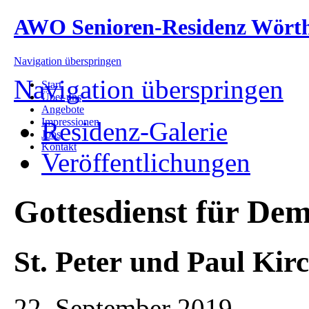
AWO Senioren-Residenz Wört
Navigation überspringen
Navigation überspringen
Start
Über uns
Angebote
Impressionen
Residenz-Galerie
Jobs
Kontakt
Veröffentlichungen
Gottesdienst für De
St. Peter und Paul Kir
22. September 2019