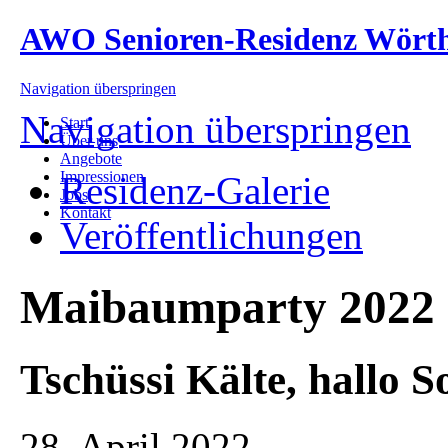
AWO Senioren-Residenz Wört
Navigation überspringen
Navigation überspringen
Start
Über uns
Angebote
Impressionen
Residenz-Galerie
Jobs
Kontakt
Veröffentlichungen
Maibaumparty 2022
Tschüssi Kälte, hallo S
28. April 2022