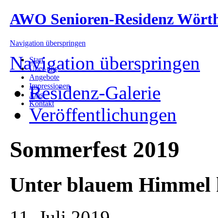
AWO Senioren-Residenz Wört
Navigation überspringen
Navigation überspringen
Start
Über uns
Angebote
Impressionen
Residenz-Galerie
Jobs
Kontakt
Veröffentlichungen
Sommerfest 2019
Unter blauem Himmel kr
11. Juli 2019