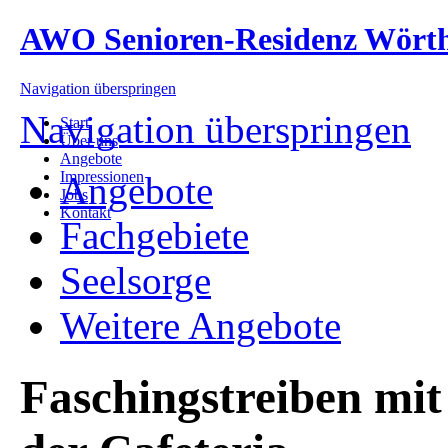
AWO Senioren-Residenz Wört
Navigation überspringen
Navigation überspringen
Start
Über uns
Angebote
Impressionen
Angebote
Jobs
Kontakt
Fachgebiete
Seelsorge
Weitere Angebote
Faschingstreiben mi