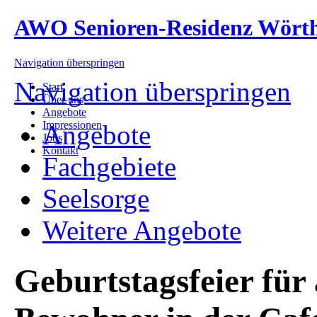
AWO Senioren-Residenz Wört
Navigation überspringen
Navigation überspringen
Start
Über uns
Angebote
Impressionen
Angebote
Jobs
Kontakt
Fachgebiete
Seelsorge
Weitere Angebote
Geburtstagsfeier für