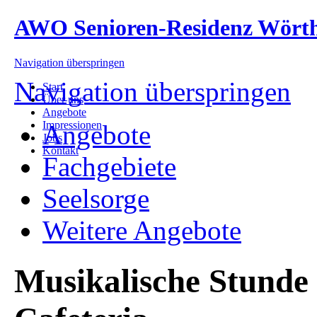
AWO Senioren-Residenz Wört
Navigation überspringen
Navigation überspringen
Start
Über uns
Angebote
Impressionen
Angebote
Jobs
Kontakt
Fachgebiete
Seelsorge
Weitere Angebote
Musikalische Stunde 