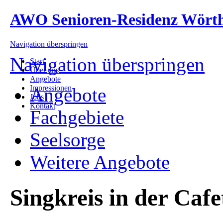
AWO Senioren-Residenz Wört
Navigation überspringen
Navigation überspringen
Start
Über uns
Angebote
Impressionen
Angebote
Jobs
Kontakt
Fachgebiete
Seelsorge
Weitere Angebote
Singkreis in der Cafe