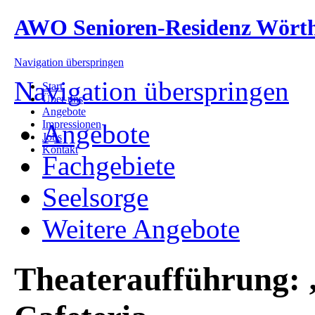
AWO Senioren-Residenz Wört
Navigation überspringen
Navigation überspringen
Start
Über uns
Angebote
Impressionen
Angebote
Jobs
Kontakt
Fachgebiete
Seelsorge
Weitere Angebote
Theateraufführung: 